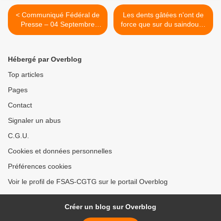
< Communiqué Fédéral de
Les dents gâtées n'ont de
Presse – 04 Septembre
force que sur du saindoux !
2022 : NON A LA
>
REPRESSION ANTI-
SYNDICALE... NOTRE
Hébergé par Overblog
CAMARADE Kenji ROSAN
N'EST PAS UN CRIMINEL !
Top articles
Pages
Contact
Signaler un abus
C.G.U.
Cookies et données personnelles
Préférences cookies
Voir le profil de FSAS-CGTG sur le portail Overblog
Créer un blog sur Overblog