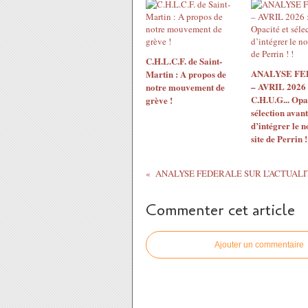
C.H.L.C.F. de Saint-
ANALYSE F
Martin : A propos de
– AVRIL 2026 
notre mouvement de
C.H.U.G... Opac
grève !
sélection avant
d’intégrer le 
site de Perrin !
Commenter cet article
Ajouter un commentaire