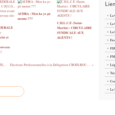
Lie
AUDRA : Men ka yo pè
La
menm ???
C.H.L.C.F. (Saint-
La
EDERALE
Martin) : CIRCULAIRE
La 
:
SYNDICALE AUX
ité et
AGENTS !
Fro
nouveau
FS
 !
FN
ANALYSE FEDERALE SUR L’ACTUALITE SANITAIRE ET SOCIALE
Elections Professionnelles à la Délégation CROIX-ROUGE de Guadeloupe-Saint-Martin
Lég
Tra
Cod
Le 