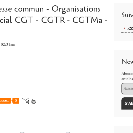
sse commun - Organisations
Sui
 social CGT - CGTR - CGTMa -
RS
, 02:31am
New
Abonne
article
Email
epost
0