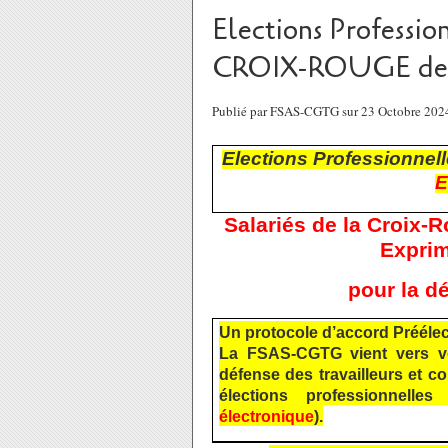
Elections Professio
CROIX-ROUGE de G
Publié par FSAS-CGTG sur 23 Octobre 202
Elections Professionnel
E
Salariés de la Croix-
Exprim
pour la dé
Un protocole d’accord Préélect
La FSAS-CGTG vient vers vo
défense des travailleurs et co
élections professionnelle
électronique
).