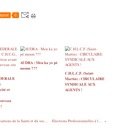
epost
0
AUDRA : Men ka yo pè
menm ???
C.H.L.C.F. (Saint-
EDERALE
Martin) : CIRCULAIRE
:
SYNDICALE AUX
ité et
AGENTS !
nouveau
 !
Communiqué de presse commun - Organisations de la Santé et du social CGT - CGTR - CGTMa - CGTG et CGTM
Elections Professionnelles à l'APAEI-Marie-Galante