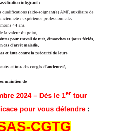
lassification
intégrant
:
 qualifications (aide-soignant(e) AMP, auxiliaire de
l’ancienneté / expérience
professionnelle,
u moins 44
ans,
de la valeur du
point,
aintes
pour
travail
de
nuit,
dimanches
et jours fériés,
en
cas
d’arrêt
maladie,
es
et
lutte
contre
la
précarité
de leurs
toutes
et
tous
des
congés
d’ancienneté,
vec
maintien de
er
bre 2024 – Dès le 1
tour
ficace pour vous défendre
:
FSAS-CGTG