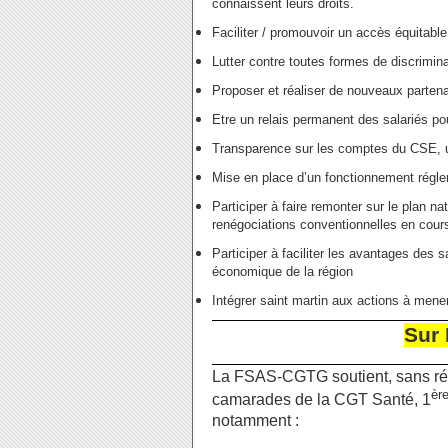
connaissent leurs droits.
Faciliter / promouvoir un accès équitable
Lutter contre toutes formes de discrimin
Proposer et réaliser de nouveaux partenar
Etre un relais permanent des salariés pou
Transparence sur les comptes du CSE, u
Mise en place d’un fonctionnement régl
Participer à faire remonter sur le plan na
renégociations conventionnelles en cour
Participer à faciliter les avantages des s
économique de la région
Intégrer saint martin aux actions à mener
Sur 
La FSAS-CGTG soutient, sans rése
èr
camarades de la CGT Santé, 1
notamment :