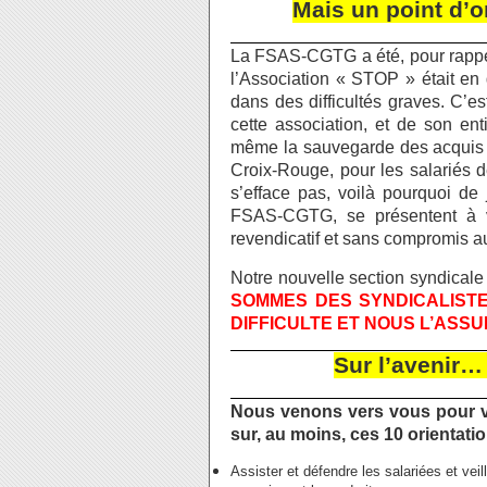
Mais un point d’o
La FSAS-CGTG a été, pour rappel
l’Association « STOP » était en g
dans des difficultés graves. C’
cette association, et de son en
même la sauvegarde des acquis d
Croix-Rouge, pour les salariés 
s’efface pas, voilà pourquoi d
FSAS-CGTG, se présentent à v
revendicatif et sans compromis a
Notre nouvelle section syndicale
SOMMES DES SYNDICALISTE
DIFFICULTE ET NOUS L’ASSU
Sur l’avenir… 
Nous venons vers vous pour vo
sur, au moins, ces 10 orientat
Assister et défendre les salariées et veill