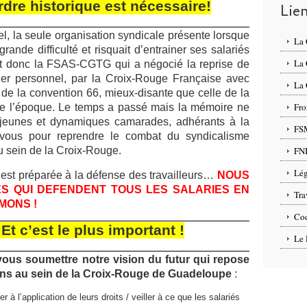
rdre historique est nécessaire!
Lie
, la seule organisation syndicale présente lorsque
La
rande difficulté et risquait d’entrainer ses salariés
La
est donc la FSAS-CGTG qui a négocié la reprise de
tier personnel, par la Croix-Rouge Française avec
La 
e la convention 66, mieux-disante que celle de la
Fro
de l’époque. Le temps a passé mais la mémoire ne
e jeunes et dynamiques camarades, adhérants à la
FS
ous pour reprendre le combat du syndicalisme
u sein de la Croix-Rouge.
FN
Lég
 est préparée à la défense des travailleurs…
NOUS
S QUI DEFENDENT TOUS LES SALARIES EN
Tra
MONS !
Cod
Et c’est le plus important !
Le 
us soumettre notre vision du futur qui repose
ions au sein de la Croix-Rouge de Guadeloupe
:
er à l’application de leurs droits / veiller à ce que les salariés