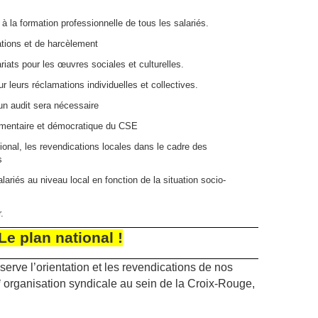
 à la formation professionnelle de tous les salariés.
ations et de harcèlement
iats pour les œuvres sociales et culturelles.
r leurs réclamations individuelles et collectives.
n audit sera nécessaire
ementaire et démocratique du CSE
tional, les revendications locales dans le cadre des
s
alariés au niveau local en fonction de la situation socio-
.
Le plan national !
rve l’orientation et les revendications de nos
e
organisation syndicale au sein de la Croix-Rouge,