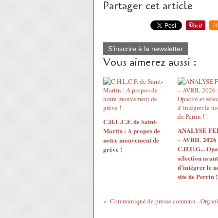
Partager cet article
R
S'inscrire à la newsletter
Vous aimerez aussi :
C.H.L.C.F. de Saint-
ANALYSE F
Martin : A propos de
– AVRIL 2026 
notre mouvement de
C.H.U.G... Opac
grève !
sélection avant
d’intégrer le 
site de Perrin !