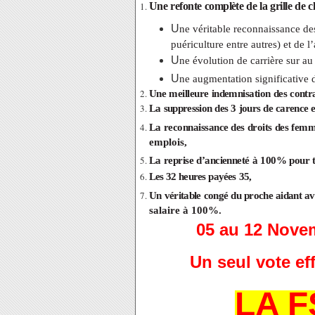
Une
refonte
complète
de
la
grille
de
c
U
ne véritable reconnaissance des
puériculture entre autres) et de 
U
ne évolution de carrière sur a
U
ne augmentation significative 
Une
meilleure
indemnisation
des
contr
La
suppression
des
3
jours
de
carence
La
reconnaissance
des
droits
des
femm
emplois,
La
reprise
d’ancienneté
à
100%
pour
Les 32
heures
payées
35,
Un
véritable
congé
du
proche
aidant
a
salaire à 100%.
05 au 12 Novem
Un seul vote ef
LA 