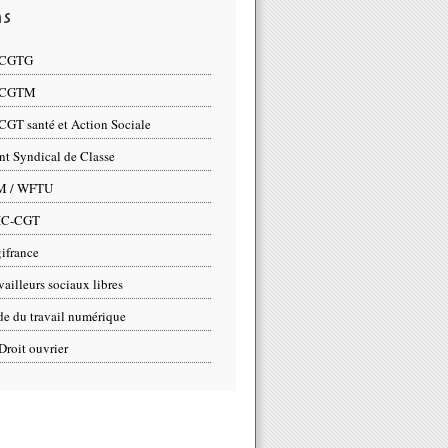
ns
 CGTG
 CGTM
CGT santé et Action Sociale
nt Syndical de Classe
M / WFTU
IC-CGT
ifrance
vailleurs sociaux libres
e du travail numérique
Droit ouvrier