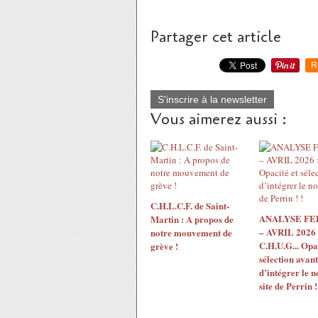
Partager cet article
R
S'inscrire à la newsletter
Vous aimerez aussi :
C.H.L.C.F. de Saint-
ANALYSE F
Martin : A propos de
– AVRIL 2026 
notre mouvement de
C.H.U.G... Opac
grève !
sélection avant
d’intégrer le 
site de Perrin !