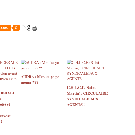
epost
0
AUDRA : Men ka yo pè
menm ???
C.H.L.C.F. (Saint-
EDERALE
Martin) : CIRCULAIRE
:
SYNDICALE AUX
ité et
AGENTS !
nouveau
 !