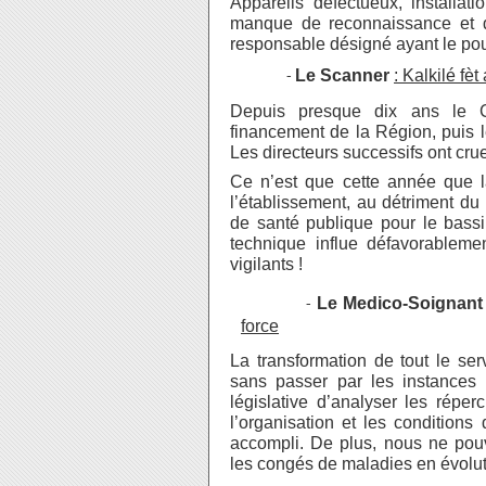
Appareils défectueux, installati
manque de reconnaissance et
responsable désigné ayant le pou
Le Scanner
: Kalkilé fè
-
Depuis presque dix ans le C.
financement de la Région, puis
l
Les directeurs successifs ont cr
Ce n’est que cette année que l
l’établissement, au détriment du
de santé publique pour le bassi
technique influe défavorablemen
vigilants !
Le
Medico-Soignan
-
force
La transformation de tout le se
sans passer par les instances
législative d’analyser les rép
l’organisation et les conditions 
accompli. De plus, nous ne po
les congés de maladies en évoluti