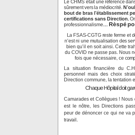
Le CHMS était une
référence dans
sûrement
vers
la médiocrité.
N’ou
bout de bras l’établissement p
certifications sans Direction.
O
Rèspé
po
professionnalisme
…
La
FSAS-
CGTG reste ferme et d
n’est ni une mutualisation des
ser
bien qu’il en soit ainsi. Cette t
du COVID ne passe pas. Nous ne
fois que nécessaire, ce
comp
La situation financière du C.H
personnel mais des choix strat
Direction commune, la tentation 
Chaque Hôpital
doit
gar
Camarades
et
Collègues
!
Nous d
est le nôtre, les Directions p
peur de dénoncer ce qui ne va pa
travail.