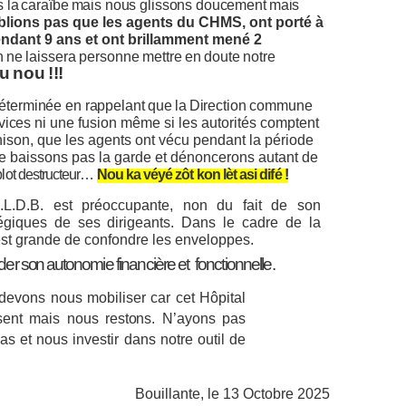
 la
caraïbe
mais nous glissons doucement
mais
blions pas que les agents du CHMS, ont porté à
endant 9 ans et ont
brillamment mené 2
n
ne
laissera
personne
mettre
en
doute
notre
u
nou
!!!
éterminée en rappelant que
la
Direction commune
vices ni
une fusion même si les autorités comptent
rahison, que les agents ont vécu pendant la période
 baissons pas la garde et dénoncerons autant de
lot
destructeur…
Nou ka véyé zôt kon lèt asi difé !
.L.D.B.
est préoccupante, non du fait de son
égiques de ses dirigeants. Dans le cadre de la
est grande de confondre les enveloppes.
der
son
autonomie financière et fonctionnelle.
evons nous mobiliser car cet Hôpital
assent mais nous
restons.
N’ayons pas
s et nous investir dans notre outil de
Bouillante, le 13 Octobre 2025