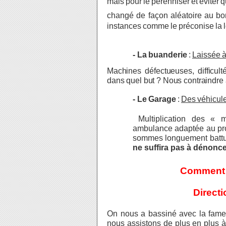
mais
pour
le
pérenniser
et
éviter
q
changé
de
façon
aléatoire
au
bo
instances
comme
le
préconise
la
l
- La
buanderie
:
Laissée
Machines défectueuses, difficult
dans quel but ? Nous contraindre
- Le
Garage
:
Des
véhicul
Multiplication des « 
ambulance adaptée au pro
sommes longuement battu
ne suffira pas à dénonc
Comment
Directi
On nous a bassiné avec la fame
nous assistons de plus en plus 