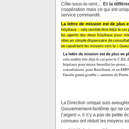
Côte-sous-le-vent…
Et la différe
coopération mais
ce qui est uniq
service commandé.
La lettre de mission est
de plus e
hôpitaux – cela semble être déjà le cas
les agents des deux
hôpitaux pour mie
sites en simple dispensaire de consulta
en rapatriant les moyens vers la
« Gueul
La lettre de mission est
de plus en pl
cela semble être déjà le cas
pour le C.H.L.
hôpitaux pour mieux brouiller les
pistes… 
consultations, pour Bouillante, et en EHPA
Gueule grand-gouffre » sanitaire de Perrin.
La
Direction unique suis aveuglem
Gouvernement-fantôme qui ne ces
l’argent », il n’y a pas de petite
éc
connues ont réduit les moyens soi