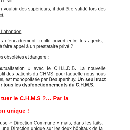
u’il
soit
n
vouloir
des
supérieurs,
il
doit
être
validé
lors
des
oi.
à
l’abandon
.
és d’encadrement, conflit ouvert entre les agents,
 à
faire appel à un prestataire privé ?
es
obsolètes
et
dangere :
mutualisation » avec le C.H.L.D.B. La nouvelle
fil des patients du CHMS, pour laquelle nous nous
s, est monopolisée par Beauperthuy.
Un seul tract
er tous les dysfonctionnements du C.H.M.S.
tuer
le
C.H.M.S
?…
Par
la
on
unique
!
use « Direction Commune » mais, dans les faits,
à une
Direction unique sur les deux hôpitaux de la