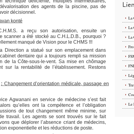
on technique déficiente, multiples intermédiaires,
Lie
dévalorisation des agents de la piscine,
pas de
voir décisionnel.
La
t avan konté
La
H.M.S. a reçu son autorisation, ensuite un
e scanner a été stocké au C.H.L.D.B., pourquoi ?
La 
uellement manqué de Vision pour le CHMS !!!
Fro
a Direction a statué sur son emplacement dans
 cabinet dentaire qui a toujours rempli sa mission
FS
n de la
Côte-sous-le-vent. Sa mise en chômage
FN
t sur la rentabilité de l’établissement. Restons
Lég
t
:
Changement
d’orientation médicale, passage en
Tra
Cod
rvice Agwanani en service de médecine s’est fait
Le 
 alors
qu’elles ont la compétence et l’obligation
ercussions de tout changement même minime, sur
de travail. Les agents se sont trouvés sur le fait
uvons que
déplorer l’absence criant de médecins,
on exponentielle et les réductions de poste.