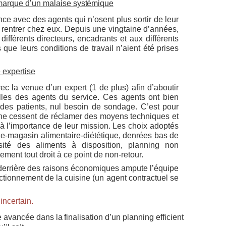
marque d’un malaise
systémique
ce avec des agents qui n’osent plus sortir de leur
e
rentrer chez eux. Depuis une vingtaine
d’années,
différents
directeurs, encadrants
et aux différents
que leurs conditions de travail n’aient été prises
 expertise
 la venue d’un expert (1 de plus) afin d’aboutir
es des agents du service. Ces agents ont bien
es patients, nul besoin de sondage. C’est pour
 ne cessent de réclamer des moyens techniques et
à l’importance de leur mission. Les choix adoptés
ine-magasin alimentaire-diététique, denrées bas de
ité des aliments à disposition, planning non
ement tout droit à ce point de non-retour.
 derrière des raisons économiques
ampute l’équipe
ctionnement de la cuisine (un agent contractuel se
incertain
.
e
avancée
dans
la
finalisation
d’un
planning
efficient