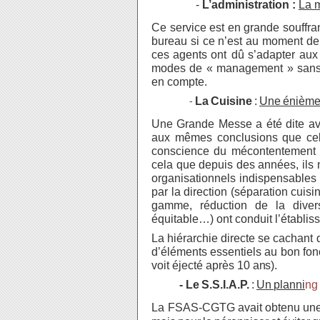
-
L’administration :
La 
Ce service est en grande souffran
bureau si ce n’est au moment d
ces
agents
ont dû
s’adapter aux 
modes de « management
» sans 
en compte.
La
Cuisine
:
Une
énième
-
Une Grande Messe a été dite avec
aux mêmes conclusions que cell
conscience du mécontentement d
cela que depuis des années, ils
organisationnels indispensables 
par la direction (séparation cuis
gamme, réduction de la divers
équitable…) ont conduit l’établiss
La hiérarchie directe se cachant
d’éléments essentiels au bon fon
voit éjecté après 10
ans).
- Le
S.S.I.A.P.
:
Un
planni
ng 
La
FSAS-
CGTG
avait
obtenu
un