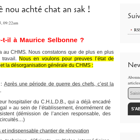
è nou achté chat an sak !
Sui
5, 09:22am
RS
t-il
à
Maurice
Selbonne
?
a
au
CHMS.
Nous constatons que de plus en plus
u
travail.
Nous en voulons pour preuves l’état de
New
et la désorganisation générale du CHMS :
Abonne
article
:
Après
une
période
de
guerre
des
chefs,
c’est
la
Email
e
.
eur hospitalier du C.H.L.D.B., qui a déjà encadré
gal » au sein de l’établissement, énormément de
sistent (démission de l’ancien responsable, des
-circuités…)
 et indispensable chantier de rénovation