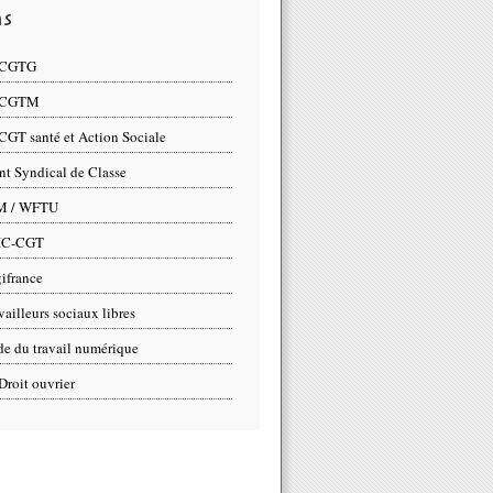
ns
 CGTG
 CGTM
CGT santé et Action Sociale
nt Syndical de Classe
M / WFTU
IC-CGT
ifrance
vailleurs sociaux libres
e du travail numérique
Droit ouvrier