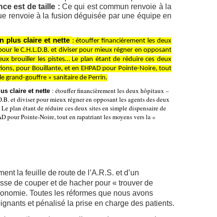
nce est de taille :
Ce qui est commun
renvoie à la
ue renvoie à la fusion déguisée par une équipe en
n plus claire et nette
: étouffer financièrement les deux
pour le C.H.L.D.B.
et diviser pour mieux
régner en
opposant
ux brouiller les
pistes… Le plan étant de réduire ces deux
tions, pour Bouillante, et en EHPAD pour Pointe-Noire, tout
e grand-gouffre » sanitaire de Perrin.
: étouffer financièrement les deux hôpitaux –
us claire et nette
D.B.
et diviser pour mieux
régner en
opposant les agents des deux
Le plan étant de réduire ces deux sites en simple dispensaire de
D pour Pointe-Noire, tout en rapatriant les moyens vers la
«
ent la feuille de
route
de l’A.R.S. et d’un
se de couper et de hacher pour « trouver de
onomie. Toutes les réformes que nous avons
gnants et pénalisé la prise en charge des patients.