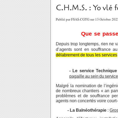
C.H.M.S. : Yo vlé f
Publié par FSAS-CGTG sur 13 Octobre 202
Que
se
passe-
Depuis
trop
longtemps,
rien
ne
v
d’agents sont en souffrance a
délabrement de tous les services
- Le
service
Technique
pagaille
au
sein
du
servic
Malgré
la nomination de l’ingéni
de nombreux chantiers « an pan
problèmes et de souffrance per
agents non concertés voire court
- La
Balnéothérapie
:
Gros