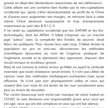
graves en dépit des déclarations rassurantes de ses défenseurs.
Cette affaire est une combine bien ficelée par le néo-capitalisme
occidental qui, après s'être désindustrialisé au profit de la Chine
et d'autres pour augmenter ses marges, se retrouve face à cette
même Chine devenue surpuissante et trop entreprenante
notamment au sein des B.R.I.C.S.
Il ne reste au capitalisme occidental que les GAFAM et les bio-
technologies, dont les ARNm. Il fallait s'imposer sur un marché
jugé "juteux" avec la complicité des fondés de pouvoir, dirait
Marx, les politiques. Pour réussir leur sale coup, il fallait diviser la
population en pro et anti-vax, déconstruire les méthodes
scientifiques éprouvées au nom de l'urgence, pratiquer de
l’ingénierie sociale et la répression des opposants, imposer des
reculs sociaux et sociétaux graves...
Mais ils ont commis la même erreur qu'Hitler en ayant la certitude
insensée que toute résistance serait brisée. Il n'ont pas utilisé de
canons mais des méthodes médiatiques excluantes mais aussi
efficaces. Ils n'ont pas tuer physiquement celles et ceux qui
osaient dire non mais ils ont tenter de les tuer socialement avec
plus ou moins de réussites.
Par contre beaucoup sont morts par manque de soins traduit en
COVID, et cela demeure une responsabilité grave pour ceux qui
ont agit, ceux qui ont été complices et ceux qui ont fait silence.