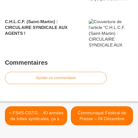
C.H.L.C.F. (Saint-Martin) :
CIRCULAIRE SYNDICALE AUX
AGENTS !
Commentaires
Ajouter un commentaire
< FSAS-CGTG... 40 années
Communiqué Fédéral de
de luttes syndicales, ça se
Presse – 04 Décembre
fête !
2025 : E.P.S.M. de la
Guadeloupe : Après le
décès d’un psychiatre…