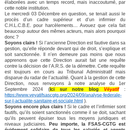
élaborées avec un temps record, mais inaccoutumé, par
cette noble institution.
Le mercredi 03 Décembre en question, se tenait aussi le
procès d’un cadre supérieur et d’un infirmier du
C.H.L.C.B.E. pour harcèlements… Avouez que cela fait
beaucoup autour des mêmes acteurs, mais alors pourquoi
donc ?
Soyons clairs !
Si l’ancienne Direction est fautive dans sa
gestion, qu’elle réponde devant qui de droit, s’explique et
soit sanctionnée. Il n’en demeure pas moins que nous
apprenons que cette Direction aurait fait une requête
contre la décision de l’A.R.S. de la démettre. Cette requête
est toujours en cours au Tribunal Administratif mais
disparue du radar de l’actualité. Quant à la gestion de cette
Direction, nous renvoyons à notre analyse du 1er
Septembre 2024 (
Ici sur notre blog
Véyatif
:
https://www.veyatifsascgtg.org/2024/09/analyse-federale-
sur-l-actualite-sanitaire-et-sociale.html
).
Soyons encore plus clairs !
Si le cadre et l’infirmier sont
fautifs, qu’ils soient sanctionnés comme il se doit, sachant
qu’ils peuvent épuiser tous les moyens juridiques et
niveaux judiciaires.
Peu importe, la FSAS-CGTG est
évidement solidaire de tous les salariés et agents