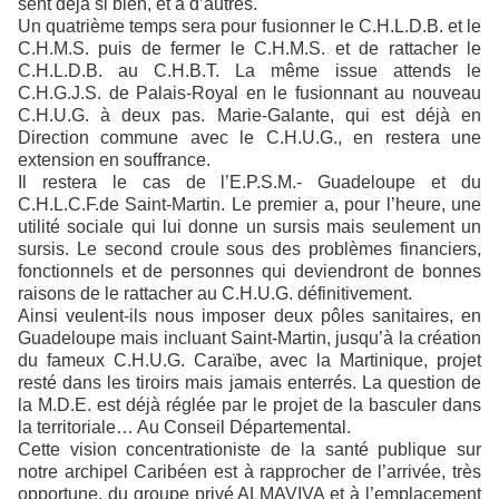
sent déjà si bien, et à d’autres.
Un quatrième temps sera pour fusionner le C.H.L.D.B. et le
C.H.M.S. puis de fermer le C.H.M.S. et de rattacher le
C.H.L.D.B. au C.H.B.T. La même issue attends le
C.H.G.J.S. de Palais-Royal en le fusionnant au nouveau
C.H.U.G. à deux pas. Marie-Galante, qui est déjà en
Direction commune avec le C.H.U.G., en restera une
extension en souffrance.
Il restera le cas de l’E.P.S.M.- Guadeloupe et du
C.H.L.C.F.de Saint-Martin. Le premier a, pour l’heure, une
utilité sociale qui lui donne un sursis mais seulement un
sursis. Le second croule sous des problèmes financiers,
fonctionnels et de personnes qui deviendront de bonnes
raisons de le rattacher au C.H.U.G. définitivement.
Ainsi veulent-ils nous imposer deux pôles sanitaires, en
Guadeloupe mais incluant Saint-Martin, jusqu’à la création
du fameux C.H.U.G. Caraïbe, avec la Martinique, projet
resté dans les tiroirs mais jamais enterrés. La question de
la M.D.E. est déjà réglée par le projet de la basculer dans
la territoriale… Au Conseil Départemental.
Cette vision concentrationiste de la santé publique sur
notre archipel Caribéen est à rapprocher de l’arrivée, très
opportune, du groupe privé ALMAVIVA et à l’emplacement