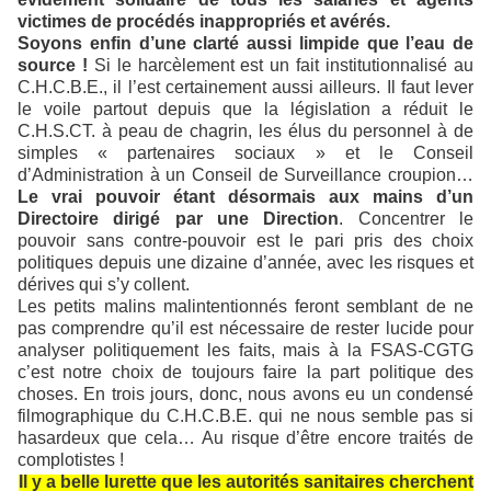
victimes de procédés inappropriés et avérés.
Soyons enfin d’une clarté aussi limpide que l’eau de
source !
Si le harcèlement est un fait institutionnalisé au
C.H.C.B.E., il l’est certainement aussi ailleurs. Il faut lever
le voile partout depuis que la législation a réduit le
C.H.S.CT. à peau de chagrin, les élus du personnel à de
simples « partenaires sociaux » et le Conseil
d’Administration à un Conseil de Surveillance croupion…
Le vrai pouvoir étant désormais aux mains d’un
Directoire dirigé par une Direction
. Concentrer le
pouvoir sans contre-pouvoir est le pari pris des choix
politiques depuis une dizaine d’année, avec les risques et
dérives qui s’y collent.
Les petits malins malintentionnés feront semblant de ne
pas comprendre qu’il est nécessaire de rester lucide pour
analyser politiquement les faits, mais à la FSAS-CGTG
c’est notre choix de toujours faire la part politique des
choses. En trois jours, donc, nous avons eu un condensé
filmographique du C.H.C.B.E. qui ne nous semble pas si
hasardeux que cela… Au risque d’être encore traités de
complotistes !
Il y a belle lurette que les autorités sanitaires cherchent