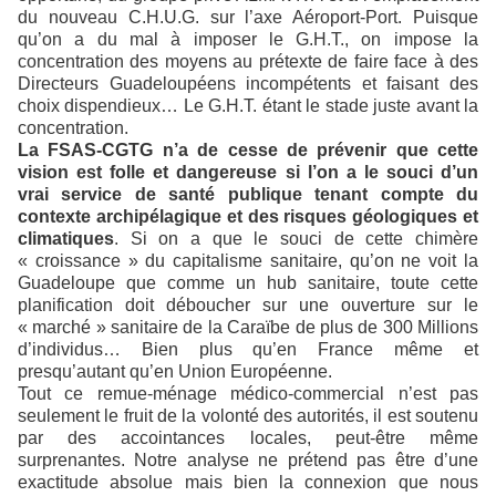
du nouveau C.H.U.G. sur l’axe Aéroport-Port. Puisque
qu’on a du mal à imposer le G.H.T., on impose la
concentration des moyens au prétexte de faire face à des
Directeurs Guadeloupéens incompétents et faisant des
choix dispendieux… Le G.H.T. étant le stade juste avant la
concentration.
La FSAS-CGTG n’a de cesse de prévenir que cette
vision est folle et dangereuse si l’on a le souci d’un
vrai service de santé publique tenant compte du
contexte archipélagique et des risques géologiques et
climatiques
. Si on a que le souci de cette chimère
« croissance » du capitalisme sanitaire, qu’on ne voit la
Guadeloupe que comme un hub sanitaire, toute cette
planification doit déboucher sur une ouverture sur le
« marché » sanitaire de la Caraïbe de plus de 300 Millions
d’individus… Bien plus qu’en France même et
presqu’autant qu’en Union Européenne.
Tout ce remue-ménage médico-commercial n’est pas
seulement le fruit de la volonté des autorités, il est soutenu
par des accointances locales, peut-être même
surprenantes. Notre analyse ne prétend pas être d’une
exactitude absolue mais bien la connexion que nous