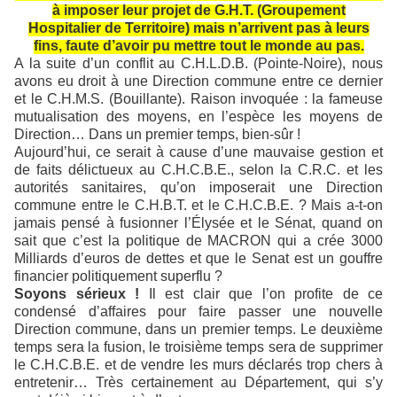
à imposer leur projet de G.H.T. (Groupement
Hospitalier de Territoire) mais n’arrivent pas à leurs
fins, faute d’avoir pu mettre tout le monde au pas.
A la suite d’un conflit au C.H.L.D.B. (Pointe-Noire), nous
avons eu droit à une Direction commune entre ce dernier
et le C.H.M.S. (Bouillante). Raison invoquée : la fameuse
mutualisation des moyens, en l’espèce les moyens de
Direction… Dans un premier temps, bien-sûr !
Aujourd’hui, ce serait à cause d’une mauvaise gestion et
de faits délictueux au C.H.C.B.E., selon la C.R.C. et les
autorités sanitaires, qu’on imposerait une Direction
commune entre le C.H.B.T. et le C.H.C.B.E. ? Mais a-t-on
jamais pensé à fusionner l’Élysée et le Sénat, quand on
sait que c’est la politique de MACRON qui a crée 3000
Milliards d’euros de dettes et que le Senat est un gouffre
financier politiquement superflu ?
Soyons sérieux !
Il est clair que l’on profite de ce
condensé d’affaires pour faire passer une nouvelle
Direction commune, dans un premier temps. Le deuxième
temps sera la fusion, le troisième temps sera de supprimer
le C.H.C.B.E. et de vendre les murs déclarés trop chers à
entretenir… Très certainement au Département, qui s’y