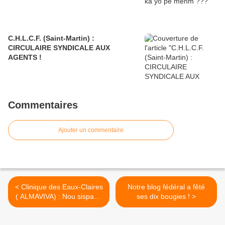
C.H.L.C.F. (Saint-Martin) :
CIRCULAIRE SYNDICALE AUX
AGENTS !
Commentaires
Ajouter un commentaire
< Clinique des Eaux-Claires
Notre blog fédéral a fêté
( ALMAVIVA) : Nou sispann
ses dix bougies ! >
men nou pa ka lagé !