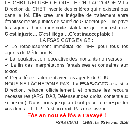
LE CHBT REFUSE CE QUE LE CHU ACCORDE ? La
Direction du CHBT invente des critères qui n’existent pas
dans la loi. Elle crée une inégalité de traitement entre
établissements publics de santé de Guadeloupe. Elle prive
les agents d’une indemnité statutaire qui leur est due.
C’est injuste… C’est illégal…C’est inacceptable !
LA FSAS
‑
CGTG EXIGE :
✔
Le rétablissement immédiat de l’IFR pour tous les
agents de Médecine B
✔
La régularisation rétroactive des montants non versés
✔
La fin des interprétations fantaisistes et contraires aux
textes
✔
L’égalité de traitement avec les agents du CHU
NOUS NE LÂCHERONS PAS !
La FSAS
‑
CGTG
a saisi la
Direction, relanc
é
officiellement, et prépare les recours
nécessaires (ARS, DAJ, Défenseur des droits, contentieux
si besoin). Nous irons jusqu’au bout pour faire respecter
vos droits… L’IFR, c’est un droit. Pas une faveur.
Fòs an nou sé fòs a travayè !
FSAS
‑
CGTG
–
CHBT, Le 05 Février 2026