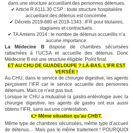
dans une structure accueillant des personnes d
é
tenues.
✔
Article R.6111
‑
30 CSP : toute structure hospitalière
accueillant des détenus est concernée.
✔
Décrets 2019
‑
680 et 2019
‑
1343 : IFR pour titulaires,
stagiaires et contractuels.
✔
TA Amiens 2014 : le nombre de détenus accueillis n’a
aucune importance.
La
Médecine B
dispose de chambres sécurisées
rattachées à l’UCSA et accueille des détenus. Donc
Médecine B est une structure éligible. Point final.
ET AU CHU DE GUADELOUPE ? LÀ-BAS, L’IFR EST
VERSÉE !
Au CHU, dans le service de chirurgie digestive, les agents
perçoivent l’IFR car le service accueille des personnes
détenues. Mais ce n’est pas tout.
Lorsque le CHU a mutualisé la gastro
‑
ent
é
rologie avec la
chirurgie digestive, les agents de gastro ont eux aussi
obtenu l
’
IFR, sans aucune contestation.
👉
Même situation qu’au CHBT.
Même type de chambres sécurisées, même type d’accueil
de détenus… Mais pas le même traitement ! POURQUOI