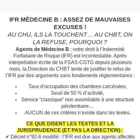
IFR MÉDECINE B : ASSEZ DE MAUVAISES
EXCUSES !
AU CHU, ILS LA TOUCHENT… AU CHBT, ON
LA REFUSE, POURQUOI ?
Agents de Médecine B
: votre droit à l’Indemnité
Forfaitaire de Risque (IFR) est incontestable. Après
interpellation écrite de la FSAS-CGTG depuis plusieurs
mois, la Direction du CHBT tente de justifier le refus de
l’IFR par des arguments sans fondements réglementaires :
Taux d’occupation des chambres carcérales,
Seuil de 50 % d’activité,
Service “classique” non assimilable à une structure
pénitentiaire…
AUCUN de ces critères n’existe dans les textes.
CE QUE DISENT LES TEXTES ET LA
JURISPRUDENCE (ET PAS LA DIRECTION) :
✔
Décret n°92
‑
6 modifi
é
: l
’
IFR est due aux agents affect
é
s