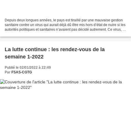
Depuis deux longues années, le pays est tiraillé par une mauvaise gestion
sanitaire contre un virus qui aurait déjà dû être mis hors d’état de nuire si les
autorités politiques et sanitaires n’avaient pas décidé autrement. Ce virus, le
SARS-COV 2, est...
La lutte continue : les rendez-vous de la
semaine 1-2022
Publié le 02/01/2022 à 22:49
Par
FSAS-CGTG