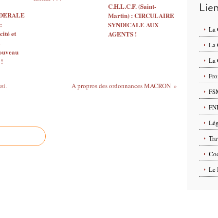
Lie
C.H.L.C.F. (Saint-
EDERALE
Martin) : CIRCULAIRE
:
SYNDICALE AUX
La
ité et
AGENTS !
La
nouveau
La 
 !
Fro
si.
A propros des ordonnances MACRON
FS
FN
Lég
Tra
Cod
Le 