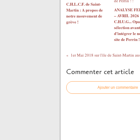
C.H.L.C.F. de Saint-
ANALYSE F
Martin : A propos de
– AVRIL 2026 
notre mouvement de
C.H.U.G... Opac
grève !
sélection avant
d’intégrer le 
site de Perrin !
1er Mai 2018 sur l'ile de Saint-Martin aus
Commenter cet article
Ajouter un commentaire