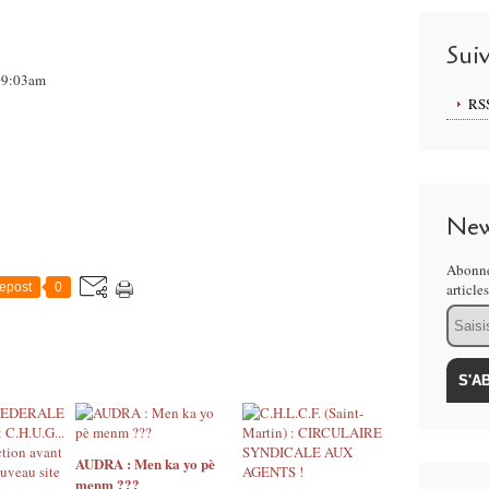
Sui
 09:03am
RS
New
Abonne
epost
0
article
Email
AUDRA : Men ka yo pè
menm ???