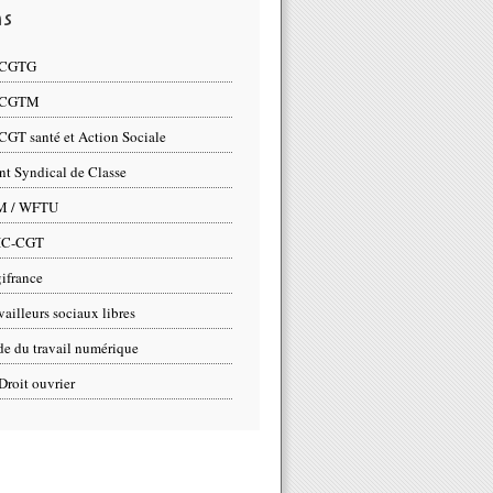
ns
 CGTG
 CGTM
CGT santé et Action Sociale
nt Syndical de Classe
M / WFTU
IC-CGT
ifrance
vailleurs sociaux libres
e du travail numérique
Droit ouvrier