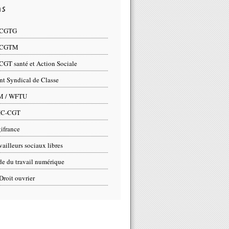
ns
 CGTG
 CGTM
CGT santé et Action Sociale
nt Syndical de Classe
M / WFTU
IC-CGT
ifrance
vailleurs sociaux libres
e du travail numérique
Droit ouvrier