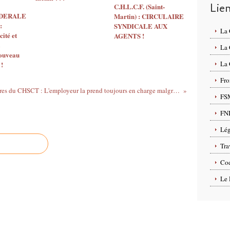
Lie
C.H.L.C.F. (Saint-
EDERALE
Martin) : CIRCULAIRE
:
SYNDICALE AUX
La
ité et
AGENTS !
La
nouveau
La 
 !
Fro
Formation des membres du CHSCT : L'employeur la prend toujours en charge malgré le CSE.
FS
FN
Lég
Tra
Cod
Le 