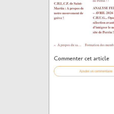
C.H.L.C.F. de Saint-
ANALYSE F
Martin : A propos de
– AVRIL 2026 
notre mouvement de
C.H.U.G... Opac
grève !
sélection avant
d’intégrer le 
site de Perrin !
A propos du salaire
Commenter cet article
Ajouter un commentaire