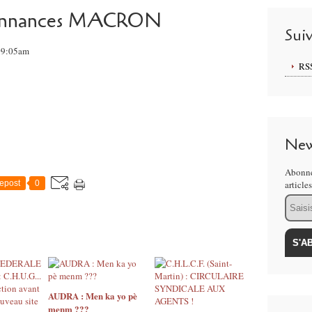
donnances MACRON
Sui
 09:05am
RS
New
Abonne
epost
0
article
Email
AUDRA : Men ka yo pè
menm ???