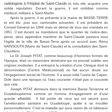
radiologiste à l'Hôpital de
Saint-Claude
et, très vite, acquérir une
solide réputation. Durant la guerre, il est mobilisé comme
médecin militaire à Saint-Martin.
Après la guerre, il se présente à la mairie de BASSE-TERRE
et est élu, puis aux cantonales suivantes. Il est président du
Conseil Général en 1948 mais se démet de tous ses mandats en
1951. C'est durant sa mandature que le quartier de rivière-des-
pères, alors appendice maritime de Saint-Claude passera sous
l'égide de la ville de Basse-Terre après un accord avec Rémy
NAINSOUTA (Maire de Saint-Claude) et la consultation des Saint-
Claudiens.
Le Dr Joseph PITAT, comme beaucoup d'hommes formés de
l'époque, était un visionnaire téméraire qui ne pouvait oublier ses
origines modestes. Il a entrepris la création d'une Clinique dont la
dénomination (Centre Médicosocial) ne fait aucun doute sur
l'engagement social de l'homme. Il a aussi initié l'usine de Capes-
Dolé dans une époque où l'eau courante n'était pas si courante
que cela.
Joseph PITAT demeure dans la mémoire Basse-Terrienne et
Guadeloupéenne comme un homme d'engagement et d'une
grande affabilité. Il fait partie de ceux qui ont œuvré pour
l'amélioration sanitaire en Guadeloupe, quitte à se mouiller
personnellement. C'est la maladie qui aura raison de ce bâtisseur