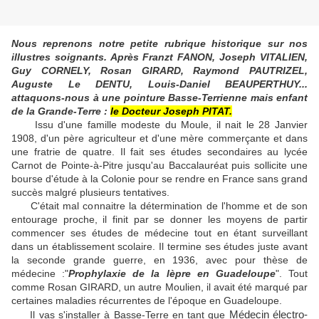
Nous reprenons notre petite rubrique historique sur nos
illustres soignants. Après Franzt FANON, Joseph VITALIEN,
Guy CORNELY, Rosan GIRARD, Raymond PAUTRIZEL,
Auguste Le DENTU, Louis-Daniel BEAUPERTHUY...
attaquons-nous à une pointure Basse-Terrienne mais enfant
de la Grande-Terre :
le Docteur Joseph PITAT.
Issu d'une famille modeste du Moule, il nait le 28 Janvier
1908, d'un père agriculteur et d'une mère commerçante et dans
une fratrie de quatre. Il fait ses études secondaires au lycée
Carnot de Pointe-à-Pitre jusqu'au Baccalauréat puis sollicite une
bourse d'étude à la Colonie pour se rendre en France sans grand
succès malgré plusieurs tentatives.
C'était mal connaitre la détermination de l'homme et de son
entourage proche, il finit par se donner les moyens de partir
commencer ses études de médecine tout en étant surveillant
dans un établissement scolaire. Il termine ses études juste avant
la seconde grande guerre, en 1936, avec pour thèse de
médecine :"
Prophylaxie de la lèpre en Guadeloupe
". Tout
comme Rosan GIRARD, un autre Moulien, il avait été marqué par
certaines maladies récurrentes de l'époque en Guadeloupe.
Il vas s'installer à Basse-Terre en tant que
Médecin électro-