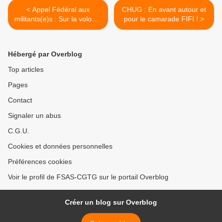
< Appel Fédéral aux
CHUG : En avant autour et
militants(e)s : Sur la volonté
pour le camarade FIFI ! >
du CHUG de licencier notre
camarade Eddy FIFI.
Hébergé par Overblog
Top articles
Pages
Contact
Signaler un abus
C.G.U.
Cookies et données personnelles
Préférences cookies
Voir le profil de FSAS-CGTG sur le portail Overblog
Créer un blog sur Overblog