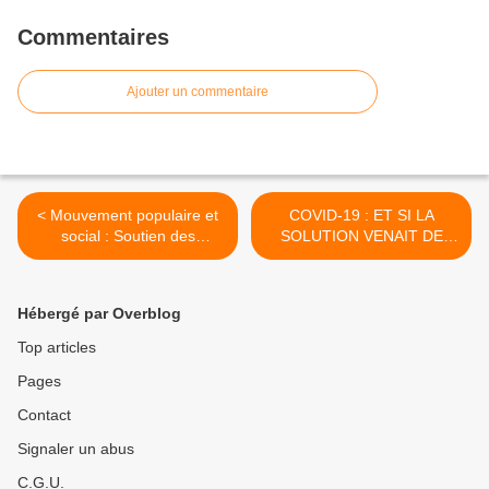
Commentaires
Ajouter un commentaire
< Mouvement populaire et
COVID-19 : ET SI LA
social : Soutien des
SOLUTION VENAIT DE
camarades de la CGT
CUBA ? >
Educ'Action 77
Hébergé par Overblog
Top articles
Pages
Contact
Signaler un abus
C.G.U.