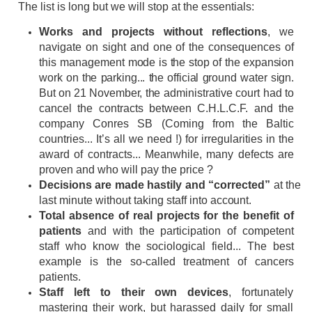
The list is long but we will stop at the essentials
:
Works and projects without reflections
, we
navigate on sight and one of the consequences of
this management
mode
is
the
stop
of
the
expansion
work
on
the
parking...
the
official
ground
water
sign.
But
on
21
November,
the
administrative court had to
cancel the contracts between C.H.L.C.F. and the
company Conres SB (Coming from the
Baltic
countries... It’s all we need !) for irregularities in the
award of contracts... Meanwhile, many defects are
proven and
who will pay the price ?
Decisions
are
made
hastily
and
“corrected”
at
the
last
minute
without
taking
staff
into
account.
Total absence of real projects for the benefit of
patients
and with the participation of competent
staff who know the sociological field... The best
example is the so-called treatment of
cancers
patients.
Staff left to their own devices
, fortunately
mastering their work, but harassed daily for small