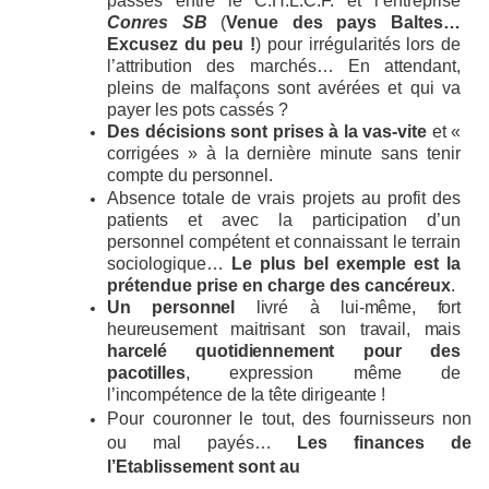
passés
entre le C.H.L.C.F. et l’entreprise
Conres SB
(
Venue des pays Baltes…
Excusez du peu !
) pour
irrégularités lors de
l’attribution des marchés… En attendant,
pleins de malfaçons sont avérées et qui va
payer les pots cassés ?
Des décisions sont prises à la vas-vite
et «
corrigées » à la dernière minute sans tenir
compte du
personnel.
Absence totale de vrais projets au profit des
patients et avec la participation d’un
personnel compétent et
connaissant le terrain
sociologique…
Le plus bel exemple est la
prétendue prise en charge des
cancéreux
.
Un personnel
livré à lui-même, fort
heureusement maitrisant son travail, mais
harcelé quotidiennement pour des
pacotilles
, expression même de
l’incompétence de la tête dirigeante
!
Pour
couronner le
tout,
des
fournisseurs
non
ou
mal
payés…
Les
finances
de
l’Etablissement sont
au