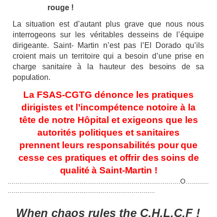
rouge
!
La situation est d’autant plus grave que nous nous
interrogeons sur les véritables desseins de l’équipe
dirigeante. Saint- Martin n’est pas l’El Dorado qu’ils
croient mais un territoire qui a besoin d’une prise en
charge sanitaire à la hauteur des
besoins
de
sa
population.
La FSAS-CGTG dénonce les pratiques
dirigistes et l’incompétence notoire à la
tête de notre Hôpital et exigeons que les
autorités politiques et sanitaires
prennent
leurs responsabilités
pour que
cesse ces pratiques et
offrir
des
soins
de
qualité à
Saint-Martin !
.........................................................................................O............
............................................................................
When chaos rules the C.H.L.C.F
!