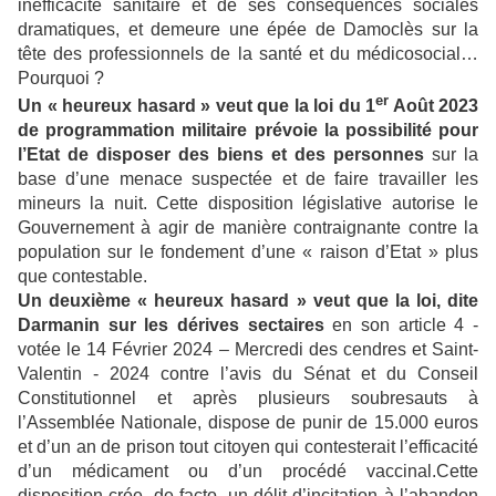
inéfficacité sanitaire et de ses conséquences sociales
dramatiques, et demeure une épée de Damoclès sur la
tête des professionnels de la santé et du médicosocial…
Pourquoi ?
er
Un « heureux hasard » veut que la loi du 1
Août 2023
de programmation militaire prévoie la possibilité pour
l’Etat de disposer des biens et des personnes
sur la
base d’une menace suspectée et de faire travailler les
mineurs la nuit. Cette disposition législative autorise le
Gouvernement à agir de manière contraignante contre la
population sur le fondement d’une « raison d’Etat » plus
que contestable.
Un deuxième « heureux hasard » veut que la loi, dite
Darmanin sur les dérives sectaires
en son article 4 -
votée le 14 Février 2024 – Mercredi des cendres et Saint-
Valentin - 2024 contre l’avis du Sénat et du Conseil
Constitutionnel et après plusieurs soubresauts à
l’Assemblée Nationale, dispose de punir de 15.000 euros
et d’un an de prison tout citoyen qui contesterait l’efficacité
d’un médicament ou d’un procédé vaccinal.Cette
disposition crée, de facto, un délit d’incitation à l’abandon