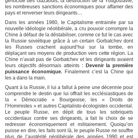
génocide des Gazaouis, la destruction de la Yougoslavie,
les nombreuses sanctions économiques pour affamer des
pays et renverser leurs dirigeants…
Dans les années 1980, le Capitalisme entrainée par sa
nouvelle idéologie néolibérale, a cru pouvoir corrompre la
Chine à défaut de la déstabiliser, comme ce fut le cas avec
la Russie soviétique grâce à un certain Gorbatchev dont
les Russes crachent aujourd’hui sur la tombe, en
déplaçant ses moyens de production vers cette région. La
Chine n’avait pas de Gorbatchev et les dirigeants avaient
leurs objectifs désormais atteints :
Devenir la première
puissance économique.
Finalement c’est la Chine qui
les a dans la main.
Quant à la Russie, il lui a fallut à peine une décennie pour
comprendre le destin que lui offrait les ecclésiastiques de
la « Démocratie » Bourgeoise, les « Droits de
l’Hommistes » et autres Capitalisto-écologistes occidental.
Le peuple Russe, en dépit de tous les sobriquets
occidentaux contre ses dirigeants, a fait le choix de se
redresser économiquement et militairement. Quoiqu’on
puisse en dire, les faits sont là, le peuple Russe ne souffre
plus de l’austérité néolibérale des années 1990 et est