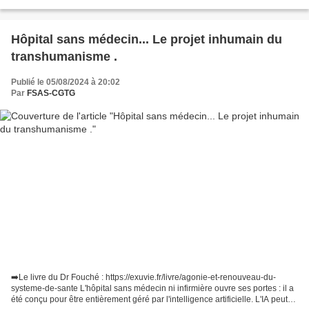
population". Il s'agit donc d'une...
Hôpital sans médecin... Le projet inhumain du
transhumanisme .
Publié le 05/08/2024 à 20:02
Par
FSAS-CGTG
➡️Le livre du Dr Fouché : https://exuvie.fr/livre/agonie-et-renouveau-du-
systeme-de-sante L'hôpital sans médecin ni infirmière ouvre ses portes : il a
été conçu pour être entièrement géré par l'intelligence artificielle. L'IA peut-