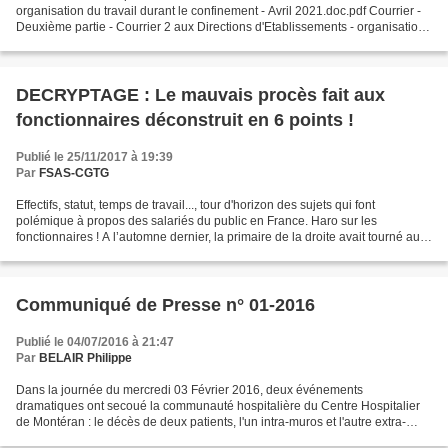
organisation du travail durant le confinement - Avril 2021.doc.pdf Courrier -
Deuxième partie - Courrier 2 aux Directions d'Etablissements - organisation
du travail durant le confinement...
DECRYPTAGE : Le mauvais procès fait aux
fonctionnaires déconstruit en 6 points !
Publié le 25/11/2017 à 19:39
Par
FSAS-CGTG
Effectifs, statut, temps de travail..., tour d'horizon des sujets qui font
polémique à propos des salariés du public en France. Haro sur les
fonctionnaires ! A l’automne dernier, la primaire de la droite avait tourné au
concours de celui qui proposerait...
Communiqué de Presse n° 01-2016
Publié le 04/07/2016 à 21:47
Par
BELAIR Philippe
Dans la journée du mercredi 03 Février 2016, deux événements
dramatiques ont secoué la communauté hospitalière du Centre Hospitalier
de Montéran : le décès de deux patients, l'un intra-muros et l'autre extra-
muros. Bien entendu, la FSAS-CGTG honore la...