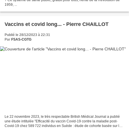
? Ce système de santé public, gratuit pour tous, hérité de la Révolution de
1959, ...
Vaccins et covid long... - Pierre CHAILLOT
Publié le 28/12/2023 à 22:31
Par
FSAS-CGTG
Le 22 novembre 2023, le très respectable British Médical Journal a publié
une étude intitulée "Efficacité du vaccin Covid-19 contre la maladie post-
Covid-19 chez 589 722 individus en Suède : étude de cohorte basée sur la