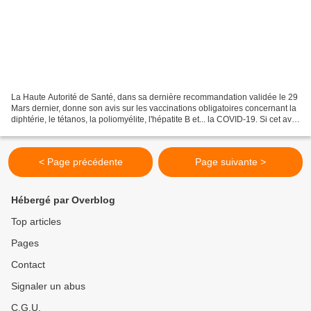
La Haute Autorité de Santé, dans sa dernière recommandation validée le 29
Mars dernier, donne son avis sur les vaccinations obligatoires concernant la
diphtérie, le tétanos, la poliomyélite, l'hépatite B et... la COVID-19. Si cet avis
exprime le bon sens...
< Page précédente
Page suivante >
Hébergé par Overblog
Top articles
Pages
Contact
Signaler un abus
C.G.U.