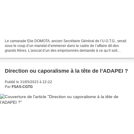
Le camarade Elie DOMOTA, ancien Secrétaire Général de l’U.G.T.G., serait
sous le coup d’un mandat d’emmener dans le cadre de l’affaire dit des
grands frères. L’avocat d’un des emprisonnés demande à ce qu’il soit
entendu mais à Fort-de-France. Cette affaire...
Direction ou caporalisme à la tête de l’ADAPEI ?
Publié le 31/05/2023 à 22:22
Par
FSAS-CGTG