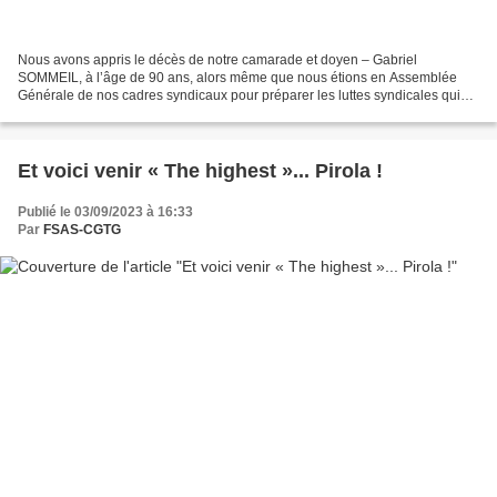
Nous avons appris le décès de notre camarade et doyen – Gabriel
SOMMEIL, à l’âge de 90 ans, alors même que nous étions en Assemblée
Générale de nos cadres syndicaux pour préparer les luttes syndicales qui
s’annoncent cette année nouvelle. Un vétéran de...
Et voici venir « The highest »... Pirola !
Publié le 03/09/2023 à 16:33
Par
FSAS-CGTG