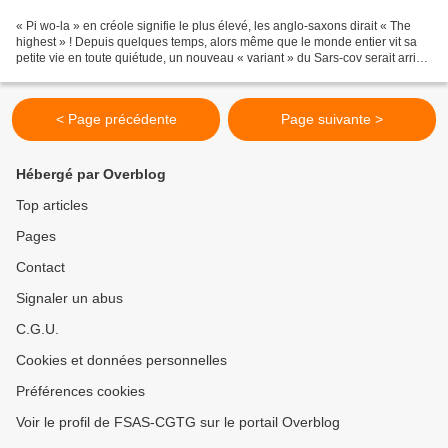
« Pi wo-la » en créole signifie le plus élevé, les anglo-saxons dirait « The
highest » ! Depuis quelques temps, alors même que le monde entier vit sa
petite vie en toute quiétude, un nouveau « variant » du Sars-cov serait arrivé
en France – et rien qu’en...
< Page précédente
Page suivante >
Hébergé par Overblog
Top articles
Pages
Contact
Signaler un abus
C.G.U.
Cookies et données personnelles
Préférences cookies
Voir le profil de FSAS-CGTG sur le portail Overblog