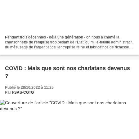
Pendant trois décennies - déjà une génération - on nous a chanté la
chansonnette de l'emprise trop pesant de l'Etat, du mille-feuille administratif,
du mésusage de l'argent et de l'entreprise reine et fabricatrice de richesses
et d'emplois. Avec le temps,...
COVID : Mais que sont nos charlatans devenus
?
Publié le 28/10/2022 à 11:25
Par
FSAS-CGTG