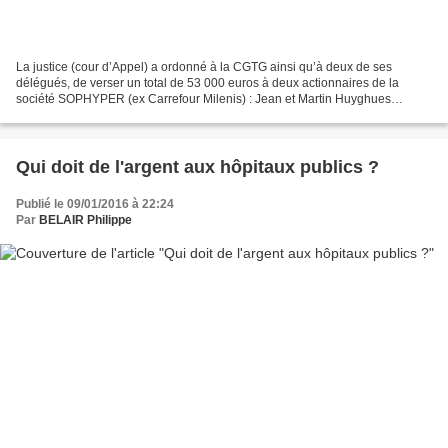
La justice (cour d’Appel) a ordonné à la CGTG ainsi qu’à deux de ses
délégués, de verser un total de 53 000 euros à deux actionnaires de la
société SOPHYPER (ex Carrefour Milenis) : Jean et Martin Huyghues
Despointes. Ces grands patrons en ont profité...
Qui doit de l'argent aux hôpitaux publics ?
Publié le 09/01/2016 à 22:24
Par
BELAIR Philippe