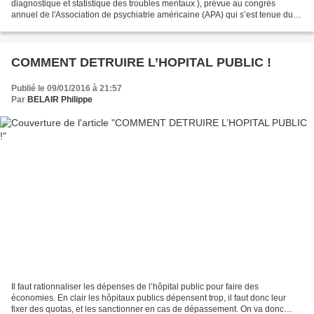
diagnostique et statistique des troubles mentaux ), prévue au congrès
annuel de l'Association de psychiatrie américaine (APA) qui s’est tenue du
18 au 22 mai à San Francisco. Il s'agit d'une...
COMMENT DETRUIRE L’HOPITAL PUBLIC !
Publié le 09/01/2016 à 21:57
Par
BELAIR Philippe
Il faut rationnaliser les dépenses de l’hôpital public pour faire des
économies. En clair les hôpitaux publics dépensent trop, il faut donc leur
fixer des quotas, et les sanctionner en cas de dépassement. On va donc