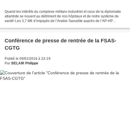
Quand les intérêts du complexe militaro-industriel et ceux de la diplomatie
atlantiste se nouent au détriment de nos hôpitaux et de notre système de
santé! Les 3,7 M€ d’impayés de l’Arabie Saoudite auprès de l’AP-HP
comprend, pour tout le pays, les particuliers,...
Conférence de presse de rentrée de la FSAS-
CGTG
Publié le 09/01/2016 à 22:19
Par
BELAIR Philippe