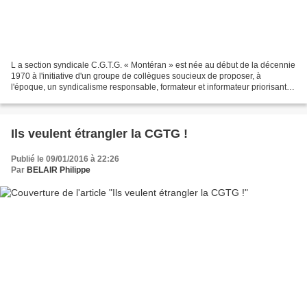
L a section syndicale C.G.T.G. « Montéran » est née au début de la décennie
1970 à l'initiative d'un groupe de collègues soucieux de proposer, à
l'époque, un syndicalisme responsable, formateur et informateur priorisant la
compréhension des faits et du...
Ils veulent étrangler la CGTG !
Publié le 09/01/2016 à 22:26
Par
BELAIR Philippe