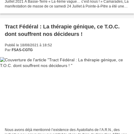
Juillet 2021 A Basse-Terre « La 4ème vague… c’est nous ! » Camarades, La
manifestation de masse de ce samedi 24 Juillet à Pointe-à-Pitre a été une
grande réussite générale mais aussi fédérale,...
Tract Fédéral : La thérapie génique, ce T.O.C.
dont souffrent nos décideurs !
Publié le 18/08/2021 à 18:52
Par
FSAS-CGTG
Nous avons déjà mentionné l’existence des Ayatollahs de l’A.R.N., des