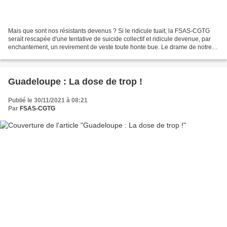
Mais que sont nos résistants devenus ? Si le ridicule tuait, la FSAS-CGTG
serait rescapée d'une tentative de suicide collectif et ridicule devenue, par
enchantement, un revirement de veste toute honte bue. Le drame de notre
organisation syndicale est...
Guadeloupe : La dose de trop !
Publié le 30/11/2021 à 08:21
Par
FSAS-CGTG