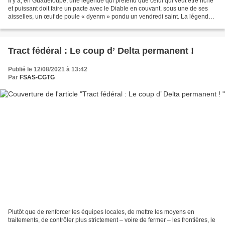
Il y a, en Guadeloupe, une légende qui prétend que celui qui veut être riche
et puissant doit faire un pacte avec le Diable en couvant, sous une de ses
aisselles, un œuf de poule « dyenm » pondu un vendredi saint. La légende
affirme que le petit être...
Tract fédéral : Le coup d’ Delta permanent !
Publié le 12/08/2021 à 13:42
Par
FSAS-CGTG
Plutôt que de renforcer les équipes locales, de mettre les moyens en
traitements, de contrôler plus strictement – voire de fermer – les frontières, le