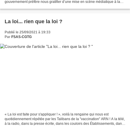
gouvernement préfère nous gratifier d’une mise en scène médiatique à la
mode « Colin Powell » - celui...
La loi... rien que la loi ?
Publié le 25/09/2021 à 19:33
Par
FSAS-CGTG
« La loi est faite pour s'appliquer ! », voilà la rengaine qui nous est
quotidiennement répétée par les Talibans de la "vaccination" ARN ! A la télé,
à la radio, dans la presse écrite, dans les couloirs des Établissements, dans
les négociations, dans...