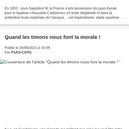
En 1853 , sous Napoléon III, la France a pris possession du pays Kanak
pour le baptiser «Nouvelle-Calédonie» en toute illégitimité et dans la
prétention toute impériale de l’époque… cet impérialisme, stade suprême du
capitalisme . Ce vol des terres ancestrales...
Quand les timons nous font la morale !
Publié le 26/08/2021 à 16:09
Par
FSAS-CGTG