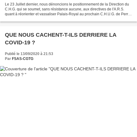
Le 23 Juillet dernier, nous dénoncions le positionnement de la Direction du
C.H.G. qui se soumet, sans résistance aucune, aux directives de l'A.R.S.
quant à réorienter et vassaliser Palais-Royal au prochain C.H.U.G. de Perrin.
L'A.R.S., en préfecture...
QUE NOUS CACHENT-T-ILS DERRIERE LA
COVID-19 ?
Publié le 13/09/2020 à 21:53
Par
FSAS-CGTG