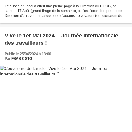
Le quotidien local a offert une pleine page à la Direction du CHUG, ce
samedi 17 Août (grand tirage de la semaine), et c'est l'occasion pour cette
Direction d'enlever le masque que d'aucuns ne voyaient (ou feignaient de ne
pas voir) lors de son arrivée...
Vive le 1er Mai 2024… Journée Internationale
des travailleurs !
Publié le 25/04/2024 à 13:00
Par
FSAS-CGTG