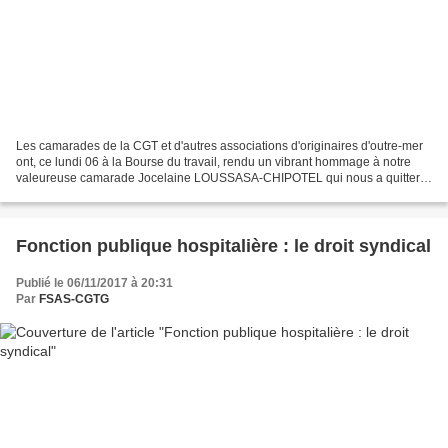
Les camarades de la CGT et d'autres associations d'originaires d'outre-mer
ont, ce lundi 06 à la Bourse du travail, rendu un vibrant hommage à notre
valeureuse camarade Jocelaine LOUSSASA-CHIPOTEL qui nous a quitter il
y a déjà une année. Ci-joint, le...
Fonction publique hospitalière : le droit syndical
Publié le 06/11/2017 à 20:31
Par
FSAS-CGTG