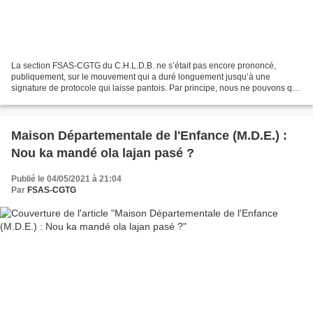
La section FSAS-CGTG du C.H.L.D.B. ne s’était pas encore prononcé,
publiquement, sur le mouvement qui a duré longuement jusqu’à une
signature de protocole qui laisse pantois. Par principe, nous ne pouvons que
nous féliciter qu’un mouvement social trouve...
Maison Départementale de l'Enfance (M.D.E.) :
Nou ka mandé ola lajan pasé ?
Publié le 04/05/2021 à 21:04
Par
FSAS-CGTG