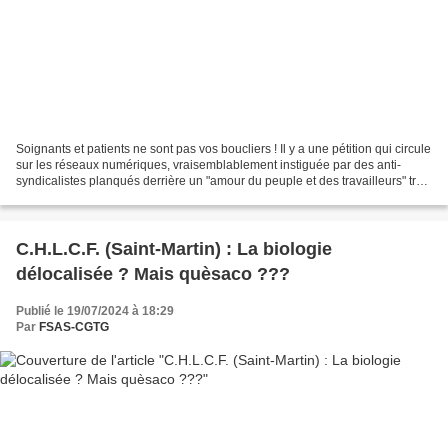
Soignants et patients ne sont pas vos boucliers ! Il y a une pétition qui circule
sur les réseaux numériques, vraisemblablement instiguée par des anti-
syndicalistes planqués derrière un "amour du peuple et des travailleurs" très
douteux. Un autre document...
C.H.L.C.F. (Saint-Martin) : La biologie
délocalisée ? Mais quèsaco ???
Publié le 19/07/2024 à 18:29
Par
FSAS-CGTG